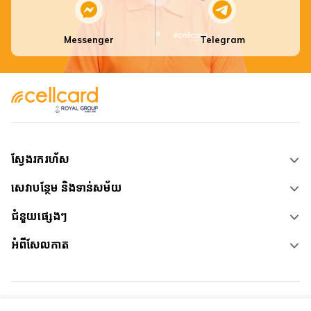
Messenger
Telegram
ស្វែងរករហ័ស
សេវាបន្ថែម និងទាន់សម័យ
ជំនួយផ្សេងៗ
អំពីសែលកាត