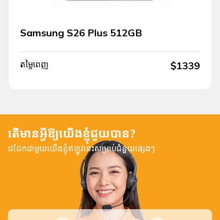
Samsung S26 Plus 512GB
តម្លៃពេញ
$
1339
តើមានអ្វីឱ្យយើងខ្ញុំជួយបាន?
ជជែកជាមួយយើងខ្ញុំឥឡូវនេះសម្រាប់ជំនួយផ្សេងៗ