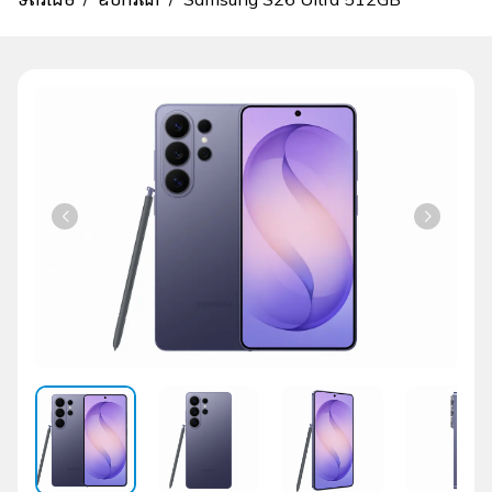
ហ្វាយ
សេវា
កម្មឌីជីថល
ឧបករណ៍
សែលកាត
អេប
គ្រប់គ្រងការ
ភ្ជាប់គម្រោង
បញ្ចូលលុយ
ទាញយក
ទិញ eSIM
និងសេវាកម្ម
ជាច្រើន
ទៀត។