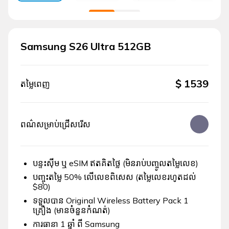
Samsung S26 Ultra 512GB
$
1539
តម្លៃពេញ
ពណ៌សម្រាប់ជ្រើសរើស
បន្ទះស៊ីម ឬ eSIM ឥតគិតថ្លៃ (មិនរាប់បញ្ចូលតម្លៃលេខ)
បញ្ចុះតម្លៃ 50% លើលេខពិសេស (តម្លៃលេខរហូតដល់
$80)
ទទួលបាន Original Wireless Battery Pack 1
គ្រឿង (មានចំនួនកំណត់)
ការធានា 1 ឆ្នាំ ពី Samsung