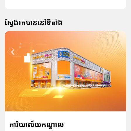
ស្វែងរកបាននៅទីតាំង
ការិយាល័យកណ្ដាល