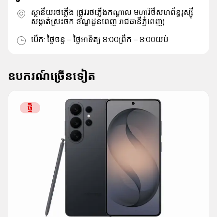
ស្ថានីយរថភ្លើង (ផ្លូវរថភ្លើងកណ្តាល មហាវិថីសហព័ន្ធរុស្ស៊ី
សង្កាត់ស្រះចក ខណ្ឌដូនពេញ រាជធានីភ្នំពេញ)
បើក
:
ថ្ងៃចន្ទ – ថ្ងៃអាទិត្យ 8:00ព្រឹក – 8:00យប់
ឧបករណ៍ច្រើនទៀត
ថ្មី