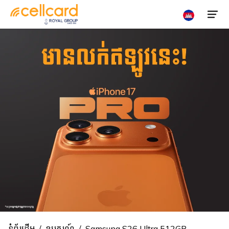
ទិញ
បញ្ចូលលុយ
ស៊ីម
ស្វែងរក
ប្រូ
ទីតាំង
ម៉ូសិន
5G
ទូរស័ព្ទ
ចល័ត
ហូមវ៉ាយ
ទំព័រដើម
/
ឧបករណ៍
/
Samsung S26 Ultra 512GB