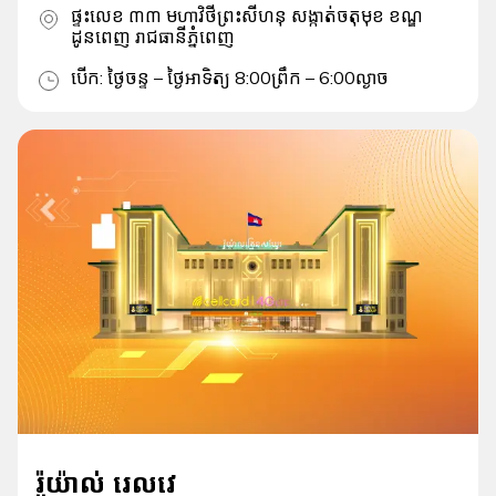
ផ្ទះលេខ ៣៣ មហាវិថីព្រះសីហនុ សង្កាត់ចតុមុខ ខណ្ឌ
ដូនពេញ រាជធានីភ្នំពេញ
បើក
:
ថ្ងៃចន្ទ – ថ្ងៃអាទិត្យ 8:00ព្រឹក – 6:00ល្ងាច
រ៉ូយ៉ាល់ រេលវេ