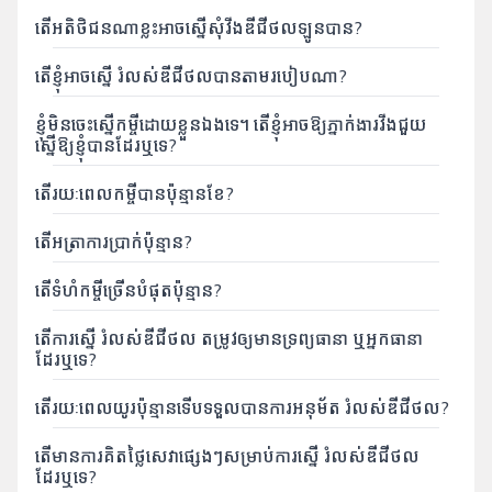
ហ្វាយ
តើអតិថិជនណាខ្លះអាចស្នើសុំវីងឌីជីថលឡូនបាន?
សេវា
កម្មឌីជីថល
តើខ្ញុំអាចស្នើ រំលស់ឌីជីថលបានតាមរបៀបណា?
ឧបករណ៍
ខ្ញុំមិនចេះស្នើកម្ចីដោយខ្លួនឯងទេ។ តើខ្ញុំអាចឱ្យភ្នាក់ងារវីងជួយ
ស្នើឱ្យខ្ញុំបានដែរឬទេ?
សែលកាត
តើរយៈពេលកម្ចីបានប៉ុន្មានខែ?
អេប
គ្រប់គ្រងការ
តើអត្រាការប្រាក់ប៉ុន្មាន?
ភ្ជាប់គម្រោង
បញ្ចូលលុយ
ទាញយក
ទិញ eSIM
តើទំហំកម្ចីច្រើនបំផុតប៉ុន្មាន?
និងសេវាកម្ម
ជាច្រើន
ទៀត។
តើការស្នើ រំលស់ឌីជីថល តម្រូវឲ្យមានទ្រព្យធានា ឬអ្នកធានា
ដែរឬទេ?
តើរយៈពេលយូរប៉ុន្មានទើបទទួលបានការអនុម័ត រំលស់ឌីជីថល?
តើមានការគិតថ្លៃសេវាផ្សេងៗសម្រាប់ការស្នើ រំលស់ឌីជីថល
ដែរឬទេ?