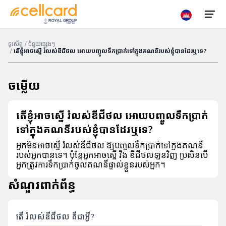
ទូរស័ព្ទ
/
ជំនួយផ្សេងៗ
/
តើខ្ញុំអាចស្នើ រំលស់ឌីជីថល អោយបញ្ចូលទឹកប្រាក់ទៅក្នុងគណនីរបស់ខ្ញុំបានដែរឬទេ?
ទិញ
បញ្ចូលលុយ
ស៊ីម
ចម្លើយ
តើខ្ញុំអាចស្នើ រំលស់ឌីជីថល អោយបញ្ចូលទឹកប្រាក់
ស្វែងរក
ប្រូ
ទៅក្នុងគណនីរបស់ខ្ញុំបានដែរឬទេ?
ទីតាំង
ម៉ូសិន
អ្នកមិនអាចស្នើ រំលស់ឌីជីថល ឱ្យបញ្ចូលទឹកប្រាក់ទៅក្នុងគណនី
របស់អ្នកបានទេ។ ប៉ុន្តែអ្នកអាចស្នើ វីង ឌីជីថលឡូនវិញ ប្រសិនបើ
5G
អ្នកត្រូវការទឹកប្រាក់ចូលគណនីផ្ទាល់ខ្លួនរបស់អ្នក។
សំណួរពាក់ព័ន្ធ
ទូរស័ព្ទ
ចល័ត
តើ រំលស់ឌីជីថល គឺជាអ្វី?
ហូមវ៉ាយ