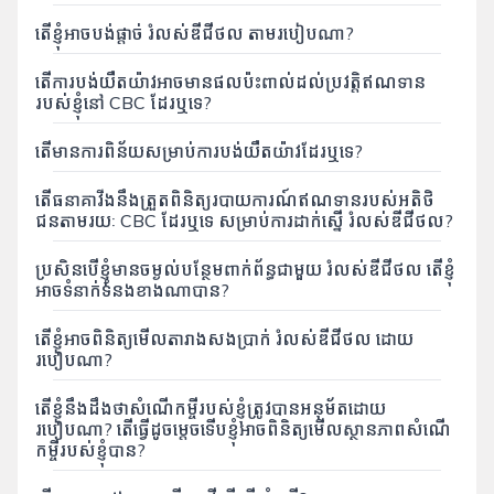
តើខ្ញុំអាចបង់ផ្ដាច់ រំលស់ឌីជីថល តាមរបៀបណា?
តើការបង់យឺតយ៉ាវអាចមានផលប៉ះពាល់ដល់ប្រវត្តិឥណទាន
របស់ខ្ញុំនៅ CBC ដែរឬទេ?
តើមានការពិន័យសម្រាប់ការបង់យឺតយ៉ាវដែរឬទេ?
តើធនាគាវីងនឹងត្រួតពិនិត្យរបាយការណ៍ឥណទានរបស់អតិថិ
ជនតាមរយៈ CBC ដែរឬទេ សម្រាប់ការដាក់ស្នើ រំលស់ឌីជីថល?
ប្រសិនបើខ្ញុំមានចម្ងល់បន្ថែមពាក់ព័ន្ធជាមួយ រំលស់ឌីជីថល តើខ្ញុំ
អាចទំនាក់ទំនងខាងណាបាន?
តើខ្ញុំអាចពិនិត្យមើលតារាងសងប្រាក់ រំលស់ឌីជីថល ដោយ
របៀបណា?
តើខ្ញុំនឹងដឹងថាសំណើកម្ចីរបស់ខ្ញុំត្រូវបានអនុម័តដោយ
របៀបណា? តើធ្វើដូចម្តេចទើបខ្ញុំអាចពិនិត្យមើលស្ថានភាពសំណើ
កម្ចីរបស់ខ្ញុំបាន?