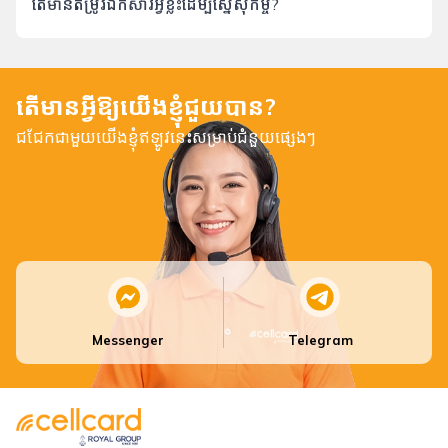
តើមានតម្រូវឯកសារអ្វីខ្លះដើម្បីស្នើសុំកម្ចី?
តើមានអ្វីឱ្យយើងខ្ញុំជួយបាន?
ជជែកជាមួយយើងខ្ញុំឥឡូវនេះសម្រាប់ជំនួយផ្សេងៗ
Messenger
Telegram