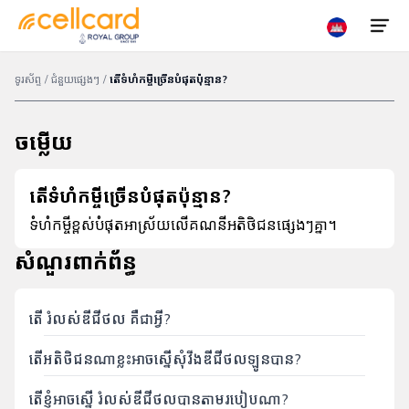
ទូរស័ព្ទ
/
ជំនួយផ្សេងៗ
/
តើទំហំកម្ចីច្រើនបំផុតប៉ុន្មាន?
ទិញ
ចម្លើយ
បញ្ចូលលុយ
ស៊ីម
តើទំហំកម្ចីច្រើនបំផុតប៉ុន្មាន?
ស្វែងរក
ប្រូ
ទំហំកម្ចីខ្ពស់បំផុតអាស្រ័យលើគណនីអតិថិជនផ្សេងៗគ្នា។
ទីតាំង
ម៉ូសិន
សំណួរពាក់ព័ន្ធ
5G
តើ រំលស់ឌីជីថល គឺជាអ្វី?
ទូរស័ព្ទ
ចល័ត
តើអតិថិជនណាខ្លះអាចស្នើសុំវីងឌីជីថលឡូនបាន?
ហូមវ៉ាយ
តើខ្ញុំអាចស្នើ រំលស់ឌីជីថលបានតាមរបៀបណា?