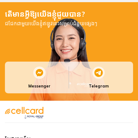
តើមានអ្វីឱ្យយើងខ្ញុំជួយបាន?
ជជែកជាមួយយើងខ្ញុំឥឡូវនេះសម្រាប់ជំនួយផ្សេងៗ
Messenger
Telegram