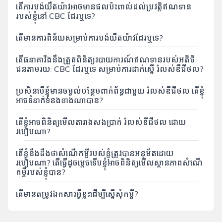
តើការបង់យឺតយ៉ាវអាចមានផលប៉ះពាល់ដល់ប្រវត្តិឥណទាន
របស់ខ្ញុំនៅ CBC ដែរឬទេ?
តើមានការពិន័យសម្រាប់ការបង់យឺតយ៉ាវដែរឬទេ?
តើធនាគាវីងនឹងត្រួតពិនិត្យរបាយការណ៍ឥណទានរបស់អតិថិ
ជនតាមរយៈ CBC ដែរឬទេ សម្រាប់ការដាក់ស្នើ រំលស់ឌីជីថល?
ប្រសិនបើខ្ញុំមានចម្ងល់បន្ថែមពាក់ព័ន្ធជាមួយ រំលស់ឌីជីថល តើខ្ញុំ
អាចទំនាក់ទំនងខាងណាបាន?
តើខ្ញុំអាចពិនិត្យមើលតារាងសងប្រាក់ រំលស់ឌីជីថល ដោយ
របៀបណា?
តើខ្ញុំនឹងដឹងថាសំណើកម្ចីរបស់ខ្ញុំត្រូវបានអនុម័តដោយ
របៀបណា? តើធ្វើដូចម្តេចទើបខ្ញុំអាចពិនិត្យមើលស្ថានភាពសំណើ
កម្ចីរបស់ខ្ញុំបាន?
តើមានតម្រូវឯកសារអ្វីខ្លះដើម្បីស្នើសុំកម្ចី?