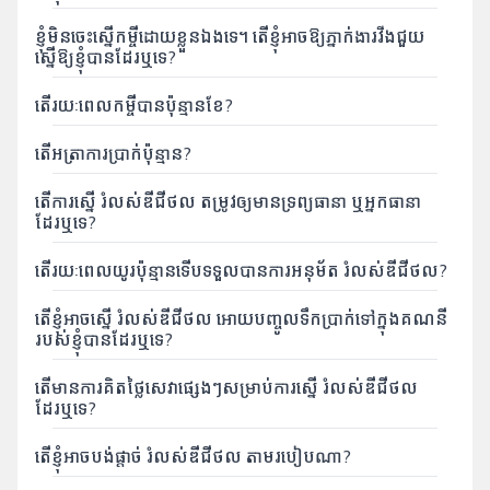
ហ្វាយ
ខ្ញុំមិនចេះស្នើកម្ចីដោយខ្លួនឯងទេ។ តើខ្ញុំអាចឱ្យភ្នាក់ងារវីងជួយ
សេវា
ស្នើឱ្យខ្ញុំបានដែរឬទេ?
កម្មឌីជីថល
តើរយៈពេលកម្ចីបានប៉ុន្មានខែ?
ឧបករណ៍
តើអត្រាការប្រាក់ប៉ុន្មាន?
សែលកាត
តើការស្នើ រំលស់ឌីជីថល តម្រូវឲ្យមានទ្រព្យធានា ឬអ្នកធានា
អេប
ដែរឬទេ?
គ្រប់គ្រងការ
ភ្ជាប់គម្រោង
បញ្ចូលលុយ
ទាញយក
តើរយៈពេលយូរប៉ុន្មានទើបទទួលបានការអនុម័ត រំលស់ឌីជីថល?
ទិញ eSIM
និងសេវាកម្ម
ជាច្រើន
តើខ្ញុំអាចស្នើ រំលស់ឌីជីថល អោយបញ្ចូលទឹកប្រាក់ទៅក្នុងគណនី
ទៀត។
របស់ខ្ញុំបានដែរឬទេ?
តើមានការគិតថ្លៃសេវាផ្សេងៗសម្រាប់ការស្នើ រំលស់ឌីជីថល
ដែរឬទេ?
តើខ្ញុំអាចបង់ផ្ដាច់ រំលស់ឌីជីថល តាមរបៀបណា?