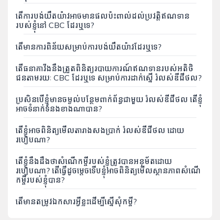
តើការបង់យឺតយ៉ាវអាចមានផលប៉ះពាល់ដល់ប្រវត្តិឥណទាន
របស់ខ្ញុំនៅ CBC ដែរឬទេ?
តើមានការពិន័យសម្រាប់ការបង់យឺតយ៉ាវដែរឬទេ?
តើធនាគាវីងនឹងត្រួតពិនិត្យរបាយការណ៍ឥណទានរបស់អតិថិ
ជនតាមរយៈ CBC ដែរឬទេ សម្រាប់ការដាក់ស្នើ រំលស់ឌីជីថល?
ប្រសិនបើខ្ញុំមានចម្ងល់បន្ថែមពាក់ព័ន្ធជាមួយ រំលស់ឌីជីថល តើខ្ញុំ
អាចទំនាក់ទំនងខាងណាបាន?
តើខ្ញុំអាចពិនិត្យមើលតារាងសងប្រាក់ រំលស់ឌីជីថល ដោយ
របៀបណា?
តើខ្ញុំនឹងដឹងថាសំណើកម្ចីរបស់ខ្ញុំត្រូវបានអនុម័តដោយ
របៀបណា? តើធ្វើដូចម្តេចទើបខ្ញុំអាចពិនិត្យមើលស្ថានភាពសំណើ
កម្ចីរបស់ខ្ញុំបាន?
តើមានតម្រូវឯកសារអ្វីខ្លះដើម្បីស្នើសុំកម្ចី?