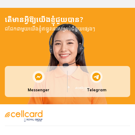
តើមានអ្វីឱ្យយើងខ្ញុំជួយបាន?
ជជែកជាមួយយើងខ្ញុំឥឡូវនេះសម្រាប់ជំនួយផ្សេងៗ
Messenger
Telegram