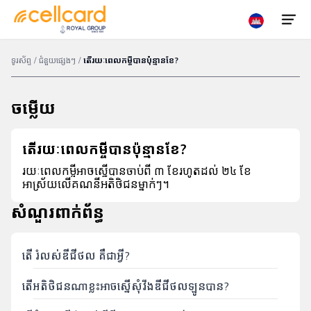
ទូរស័ព្ទ
/
ជំនួយផ្សេងៗ
/
តើរយៈពេលកម្ចីបានប៉ុន្មានខែ?
ទិញ
ចម្លើយ
បញ្ចូលលុយ
ស៊ីម
តើរយៈពេលកម្ចីបានប៉ុន្មានខែ?
ស្វែងរក
ប្រូ
រយៈពេលកម្ចីអាចស្នើបានចាប់ពី ៣ ខែរហូតដល់ ២៤ ខែ
ទីតាំង
ម៉ូសិន
អាស្រ័យលើគណនីអតិថិជនម្នាក់ៗ។
សំណួរពាក់ព័ន្ធ
5G
ទូរស័ព្ទ
តើ រំលស់ឌីជីថល គឺជាអ្វី?
ចល័ត
តើអតិថិជនណាខ្លះអាចស្នើសុំវីងឌីជីថលឡូនបាន?
ហូមវ៉ាយ