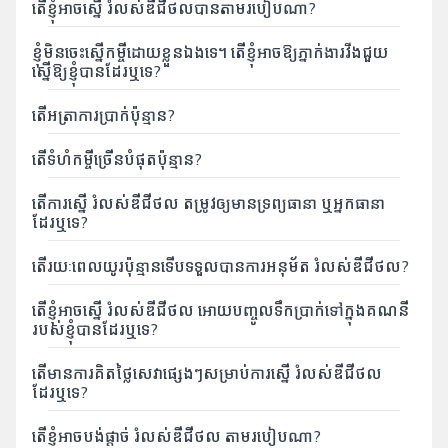
ហ្វាយ
តើខ្ញុំអាចស្នើ រំលស់ឌីជីថលបានតាមរបៀបណា?
សេវា
ខ្ញុំមិនចេះស្នើកម្ចីដោយខ្លួនឯងទេ។ តើខ្ញុំអាចឱ្យភ្នាក់ងារវីងជួយ
កម្មឌីជីថល
ស្នើឱ្យខ្ញុំបានដែរឬទេ?
ឧបករណ៍
តើអត្រាការប្រាក់ប៉ុន្មាន?
តើទំហំកម្ចីច្រើនបំផុតប៉ុន្មាន?
សែលកាត
អេប
តើការស្នើ រំលស់ឌីជីថល តម្រូវឲ្យមានទ្រព្យធានា ឬអ្នកធានា
គ្រប់គ្រងការ
ដែរឬទេ?
ភ្ជាប់គម្រោង
បញ្ចូលលុយ
ទាញយក
ទិញ eSIM
តើរយៈពេលយូរប៉ុន្មានទើបទទួលបានការអនុម័ត រំលស់ឌីជីថល?
និងសេវាកម្ម
ជាច្រើន
ទៀត។
តើខ្ញុំអាចស្នើ រំលស់ឌីជីថល អោយបញ្ចូលទឹកប្រាក់ទៅក្នុងគណនី
របស់ខ្ញុំបានដែរឬទេ?
តើមានការគិតថ្លៃសេវាផ្សេងៗសម្រាប់ការស្នើ រំលស់ឌីជីថល
ដែរឬទេ?
តើខ្ញុំអាចបង់ផ្ដាច់ រំលស់ឌីជីថល តាមរបៀបណា?