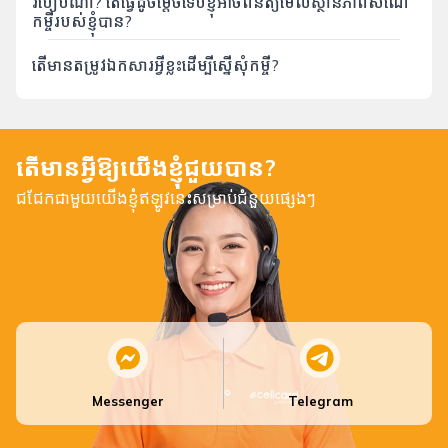
របៀបណា? តើធ្វើដូចម្តេចទើបខ្ញុំអាចពិនិត្យមើលស្ថានភាពសំណើ
កម្ចីរបស់ខ្ញុំបាន?
តើមានតម្រូវឯកសារអ្វីខ្លះដើម្បីស្នើសុំកម្ចី?
តើមានអ្វីឱ្យយើងខ្ញុំជួយបាន?
ជជែកជាមួយយើងខ្ញុំឥឡូវនេះសម្រាប់ជំនួយផ្សេងៗ
Messenger
Telegram