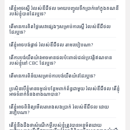
តើខ្ញុំអាចស្នើ រំលស់ឌីជីថល អោយបញ្ចូលទឹកប្រាក់ទៅក្នុងគណនី
របស់ខ្ញុំបានដែរឬទេ?
តើមានការគិតថ្លៃសេវាផ្សេងៗសម្រាប់ការស្នើ រំលស់ឌីជីថល
ដែរឬទេ?
តើខ្ញុំអាចបង់ផ្ដាច់ រំលស់ឌីជីថល តាមរបៀបណា?
តើការបង់យឺតយ៉ាវអាចមានផលប៉ះពាល់ដល់ប្រវត្តិឥណទាន
របស់ខ្ញុំនៅ CBC ដែរឬទេ?
តើមានការពិន័យសម្រាប់ការបង់យឺតយ៉ាវដែរឬទេ?
ប្រសិនបើខ្ញុំមានចម្ងល់បន្ថែមពាក់ព័ន្ធជាមួយ រំលស់ឌីជីថល តើខ្ញុំ
អាចទំនាក់ទំនងខាងណាបាន?
តើខ្ញុំអាចពិនិត្យមើលតារាងសងប្រាក់ រំលស់ឌីជីថល ដោយ
របៀបណា?
តើខ្ញុំនឹងដឹងថាសំណើកម្ចីរបស់ខ្ញុំត្រូវបានអនុម័តដោយ