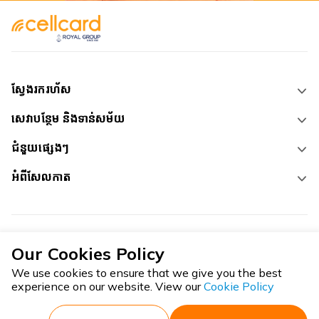
ស្វែងរករហ័ស
សេវាបន្ថែម និងទាន់សម័យ
ជំនួយផ្សេងៗ
អំពីសែលកាត
Our Cookies Policy
We use cookies to ensure that we give you the best
experience on our website. View our
Cookie Policy
រក្សាសិទ្ធិគ្រប់យ៉ាង
©
2026
•
លក្ខខណ្ឌ និងការអនុវត្ត
•
គោលការឯកជនភាព