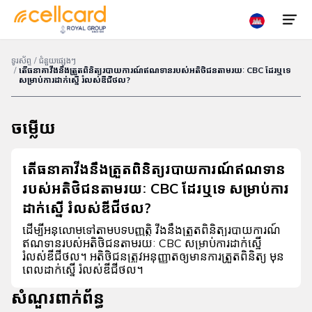
ទូរស័ព្ទ
/
ជំនួយផ្សេងៗ
/
តើធនាគាវីងនឹងត្រួតពិនិត្យរបាយការណ៍ឥណទានរបស់អតិថិជនតាមរយៈ CBC ដែរឬទេ
សម្រាប់ការដាក់ស្នើ រំលស់ឌីជីថល?
ទិញ
បញ្ចូលលុយ
ស៊ីម
ចម្លើយ
ស្វែងរក
ប្រូ
តើធនាគាវីងនឹងត្រួតពិនិត្យរបាយការណ៍ឥណទាន
ទីតាំង
ម៉ូសិន
របស់អតិថិជនតាមរយៈ CBC ដែរឬទេ សម្រាប់ការ
ដាក់ស្នើ រំលស់ឌីជីថល?
5G
ដើម្បីអនុលោមទៅតាមបទបញ្ញត្តិ វីងនឹងត្រួតពិនិត្យរបាយការណ៍
ឥណទានរបស់អតិថិជនតាមរយៈ CBC សម្រាប់ការដាក់ស្នើ
ទូរស័ព្ទ
រំលស់ឌីជីថល។ អតិថិជនត្រូវអនុញ្ញាតឲ្យមានការត្រួតពិនិត្យ មុន
ចល័ត
ពេលដាក់ស្នើ រំលស់ឌីជីថល។
សំណួរពាក់ព័ន្ធ
ហូមវ៉ាយ