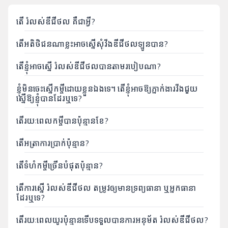
ហ្វាយ
តើ រំលស់ឌីជីថល គឺជាអ្វី?
សេវា
កម្មឌីជីថល
តើអតិថិជនណាខ្លះអាចស្នើសុំវីងឌីជីថលឡូនបាន?
ឧបករណ៍
តើខ្ញុំអាចស្នើ រំលស់ឌីជីថលបានតាមរបៀបណា?
ខ្ញុំមិនចេះស្នើកម្ចីដោយខ្លួនឯងទេ។ តើខ្ញុំអាចឱ្យភ្នាក់ងារវីងជួយ
សែលកាត
អេប
ស្នើឱ្យខ្ញុំបានដែរឬទេ?
គ្រប់គ្រងការ
ភ្ជាប់គម្រោង
តើរយៈពេលកម្ចីបានប៉ុន្មានខែ?
បញ្ចូលលុយ
ទាញយក
ទិញ eSIM
និងសេវាកម្ម
តើអត្រាការប្រាក់ប៉ុន្មាន?
ជាច្រើន
ទៀត។
តើទំហំកម្ចីច្រើនបំផុតប៉ុន្មាន?
តើការស្នើ រំលស់ឌីជីថល តម្រូវឲ្យមានទ្រព្យធានា ឬអ្នកធានា
ដែរឬទេ?
តើរយៈពេលយូរប៉ុន្មានទើបទទួលបានការអនុម័ត រំលស់ឌីជីថល?