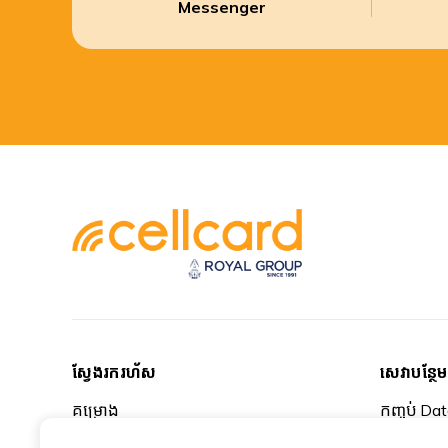
Messenger
ស្វែងរករហ័ស
សេវាបន្ថែ
គម្រោង
កញ្ចប់ Da
បញ្ចូលលុយ
កញ្ចប់រៀនប