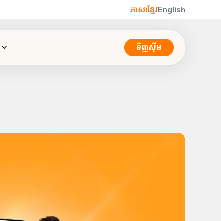
ភាសាខ្មែរ
English
ទិញស៊ីម