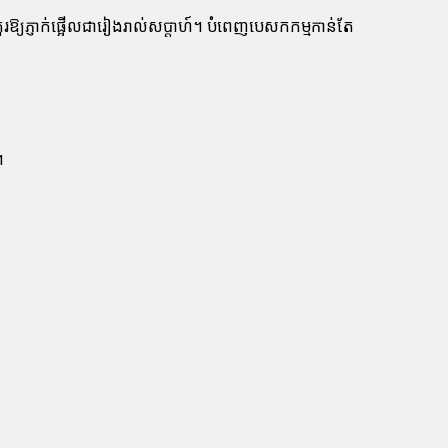
ដ៏គួរឱ្យភ្ញាក់ផ្អើលជារៀងរាល់សប្តាហ៍។ បំពេញបេសកកម្មកាន់តែ
។