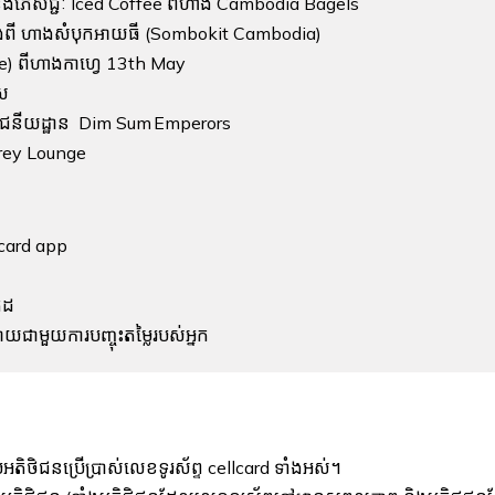
 និងភេសជ្ជៈ Iced Coffee ពីហាង Cambodia Bagels
តុបតែងពី ហាងសំបុកអាយធី (Sombokit Cambodia)
tte) ពីហាងកាហ្វេ 13th May
 ស
ពីភោជនីយដ្ឋាន Dim Sum Emperor​s
omrey Lounge
lcard app
កូដ
ជាមួយការបញ្ចុះតម្លៃរបស់អ្នក
អតិថិជនប្រើប្រាស់លេខទូរស័ព្ទ cellcard ទាំងអស់។