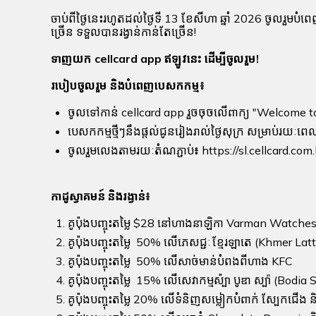
ចាប់ពីថ្ងៃនេះរហូតដល់ថ្ងៃទី 13 ខែសីហា ឆ្នាំ 2026 ចូលរួមបំពេ
ច្រើន ទទួលបានរង្វាន់កាន់តែច្រើន!
ទាញយក cellcard app ឥឡូវនេះ ដើម្បីចូលរួម!
របៀបចូលរួម និងបំពេញបេសកកម្ម៖
ចូលទៅកាន់ cellcard app រួចចុចលើពាក្យ "Welcome t
បេសកកម្មថ្មីៗនឹងផ្តល់ជូនរៀងរាល់ថ្ងៃសុក្រ សម្រាប់រយៈព
ចូលរួមលេងតាមរយៈតំណភ្ជាប់៖ https://sl.cellcard.c
កាដូស្វាគមន៍ និងរង្វាន់៖
គូប៉ុងបញ្ចុះតម្លៃ $28 នៅហាងនាឡិកា Varman Watc
គូប៉ុងបញ្ចុះតម្លៃ 50% លើភេសជ្ជៈ ខ្មែរឡាតេ (Khmer La
គូប៉ុងបញ្ចុះតម្លៃ 50% លើសាច់មាន់បំពងពីហាង KFC
គូប៉ុងបញ្ចុះតម្លៃ 15% លើសេវាកម្មស៉្បា បូឌា ស្ប៉ា (Bodia 
គូប៉ុងបញ្ចុះតម្លៃ 20% លើទំនិញសម្លៀកបំពាក់ ស្បែកជើង 