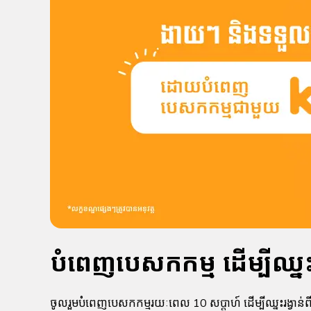
បំពេញបេសកកម្ម ដើម្បីឈ្នះ
ចូលរួមបំពេញបេសកកម្មរយៈពេល 10 សប្តាហ៍ ដើម្បីឈ្នះរង្វាន់