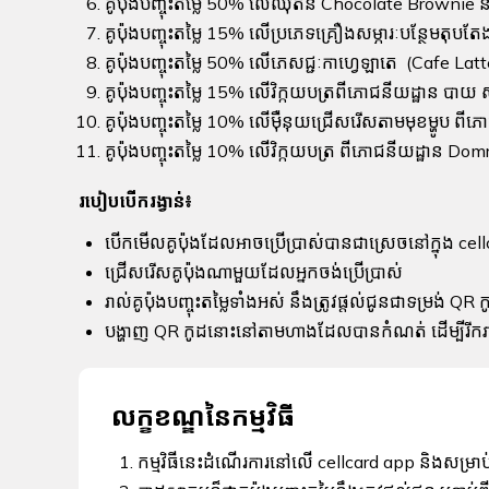
គូប៉ុងបញ្ចុះតម្លៃ 50% លើឈុតនំ Chocolate Brownie
គូប៉ុងបញ្ចុះតម្លៃ 15% លើប្រភេទគ្រឿងសម្ភារៈបន្ថែម
គូប៉ុងបញ្ចុះតម្លៃ 50% លើភេសជ្ជៈកាហ្វេឡាតេ (Cafe La
គូប៉ុងបញ្ចុះតម្លៃ 15% លើវិក្កយបត្រពីភោជនីយដ្ឋាន បាយ
គូប៉ុងបញ្ចុះតម្លៃ 10% លើម៉ឺនុយជ្រើសរើសតាមមុខម្ហូប 
គូប៉ុងបញ្ចុះតម្លៃ 10% លើវិក្កយបត្រ ពីភោជនីយដ្ឋាន D
របៀបបើករង្វាន់៖
បើកមើលគូប៉ុងដែលអាចប្រើប្រាស់បានជាស្រេចនៅក្នុង cel
ជ្រើសរើសគូប៉ុងណាមួយដែលអ្នកចង់ប្រើប្រាស់
រាល់គូប៉ុងបញ្ចុះតម្លៃទាំងអស់ នឹងត្រូវផ្តល់ជូនជាទម្រង់ QR 
បង្ហាញ QR កូដនោះនៅតាមហាងដែលបានកំណត់ ដើម្បីរីករាយ
លក្ខខណ្ឌនៃកម្មវិធី
កម្មវិធីនេះដំណើរការនៅលើ cellcard app និងសម្រាប់