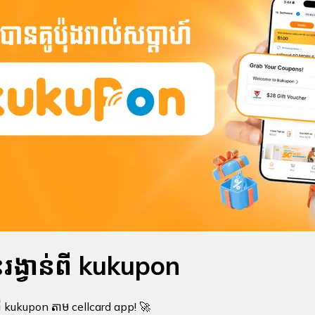
រង្វាន់ពី kukupon
ពី kukupon តាម cellcard app! 🚀