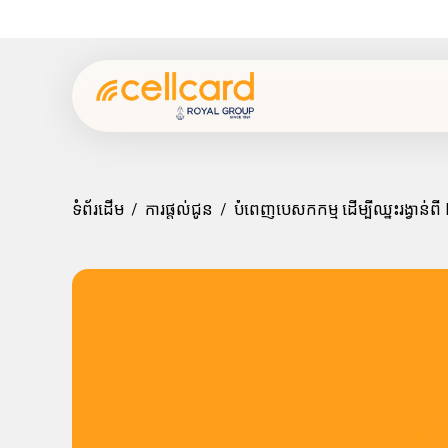
ទំព័រដើម
/
ការផ្ដល់ជូន
/
បំពេញបេសកកម្ម ដើម្បីឈ្នះរង្វាន់ព