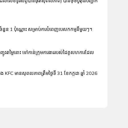
ជនដែលលេខទូរស័ព្ទបានផុតសុពលភាព) បានចុចប៊ូតុងបញ្ជាក់
ំនួន 1 ប៉ុណ្ណោះ សម្រាប់ការបំពេញបេសកកម្មនីមួយៗ។
បញ្ចុះតម្លៃនោះ ទៅកាន់ក្រុមការងាររបស់ដៃគូសហការដែល
ាង KFC មានសុពលភាពត្រឹមថ្ងៃទី 31 ខែកក្កដា ឆ្នាំ 2026