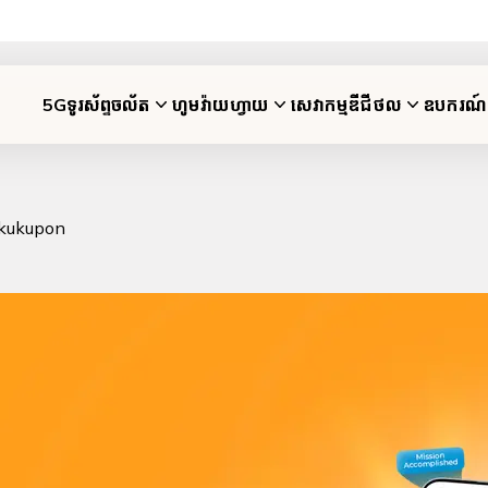
5G
ទូរស័ព្ទចល័ត
ហូមវ៉ាយហ្វាយ
សេវាកម្មឌីជីថល
ឧបករណ៍
ី kukupon