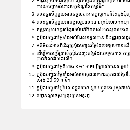
កាដូស្វាគមន៏ជាគូប៉ុងបញ្ចុះតម្លៃនឹងត្រូវផ្តល់ជូ
ការយល់ព្រមចំពោះលក្ខខណ្ឌនៃកម្មវិធី។
លេខទូរស័ព្ទមួយអាចទទួលបានកាដូស្វាគមន៍តែម្តងប៉ុណ
លេខទូរស័ព្ទមួយអាចចូលរួមលេងបានគ្រប់បេសកកម្ម។
តម្រូវឱ្យលេខទូរស័ព្ទរបស់អតិថិជននៅមានសុពលភាព ន
គូប៉ុងបញ្ចុះតម្លៃទាំងអស់ដែលទទួលបាន នឹងត្រូវផ្តល់ជ
អតិថិជនអាចពិនិត្យគូប៉ុងបញ្ចុះតម្លៃដែលទទួលបានល
ដើម្បីអាចប្រើប្រាស់គូប៉ុងបញ្ចុះតម្លៃដែលទទួលបាន
បានកំំណត់ខាងលើ។
គូប៉ុងបញ្ចុះតម្លៃពីហាង KFC អាចប្រើប្រាស់បានសម្រា
គូប៉ុងបញ្ចុះតម្លៃទាំងអស់មានសុពលភាពរហូតដល់ថ្ងៃទី
ម៉ោង 23:59 នាទី។
គូប៉ូងបញ្ចុះតម្លៃដែលទទួលបាន (រួមបញ្ចូលកាដូស្វាគម
លក្ខខណ្ឌផ្សេងៗត្រូវបានអនុវត្ត