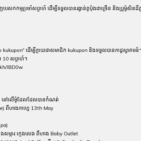
ញបេសកកម្មប្រចាំសប្តាហ៍ ដើម្បីទទួលបានរង្វាន់គូប៉ុងជាច្រើន និងប្រូម៉ូសិន
o kukupon" ដើម្បីក្លាយជាសមាជិក kukupon និងទទួលបានកាដូស្វាគមន៍
េល 10 សប្តាហ៍។
om.kh/IBD0w
hes នៅលើម៉ូដែលដែលបានកំណត់
tte) ពីហាងកាហ្វេ 13th May
Spa)
និងសម្ភារៈក្មេងលេង ពីហាង Baby Outlet