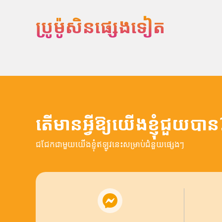
ប្រូម៉ូសិនផ្សេងទៀត
តើមានអ្វីឱ្យយើងខ្ញុំជួយបាន
ជជែកជាមួយយើងខ្ញុំឥឡូវនេះសម្រាប់ជំនួយផ្សេងៗ