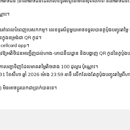
ន បន្ទាប់ពីអតិថិជន (ទាំងអតិថិជនដែលលេខទូរស័ព្ទនៅមានសុពលភាព និងអតិថ
្ណោះ។
ៅពេលបំពេញបេសកកម្ម។ លេខទូរស័ព្ទមួយអាចទទួលបានគូប៉ុងបញ្ចុះតម្លៃ ច
ូនក្នុងទម្រង់ជា QR កូដ។
ើ cellcard app។
 តម្រូវឱ្យអតិថិជនអញ្ជើញដល់ហាង-ភោជនីយដ្ឋាន និងបង្ហាញ QR កូដនៃគូប៉ុង
ប់ការបញ្ជាទិញដែលមានតម្លៃតិចជាង 100 ដុល្លារ ប៉ុណ្ណោះ។
 31 ខែសីហា ឆ្នាំ 2026 ម៉ោង 23:59 នាទី លើកលែងតែគូប៉ុងបញ្ចុះតម្លៃពីហ
ន៍) មិនអាចប្តូរយកជាប្រាក់បានទេ។