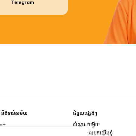
Telegram
ម និងទាន់សម័យ
ជំនួយផ្សេងៗ
ta+
សំណួរ-ចម្លើយ
ន្ថែម
ទំនាក់ទំនងមកយើងខ្ញុំ