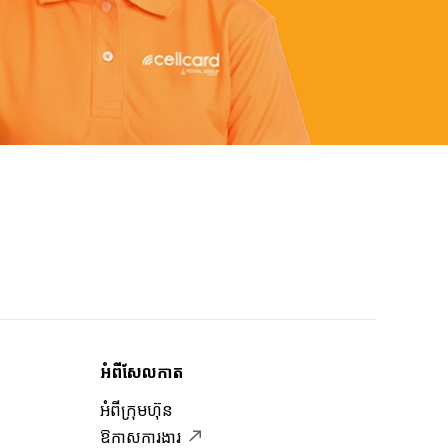
អំពីសែលកាត
អំពីក្រុមហ៊ុន
ឱកាសការងារ