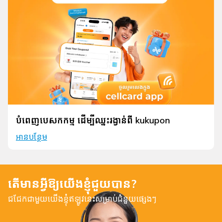
បំពេញបេសកកម្ម ដើម្បីឈ្នះរង្វាន់ពី kukupon
អានបន្ថែម
តើមានអ្វីឱ្យយើងខ្ញុំជួយបាន?
ជជែកជាមួយយើងខ្ញុំឥឡូវនេះសម្រាប់ជំនួយផ្សេងៗ