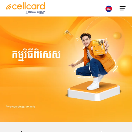
ទិញ
បញ្ចូលលុយ
ស៊ីម
ស្វែងរក
ប្រូ
ទីតាំង
ម៉ូសិន
5G
ទូរស័ព្ទ
ចល័ត
ហូមវ៉ាយ