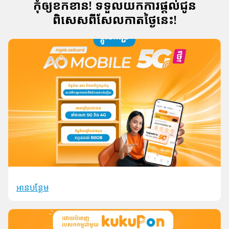
ហ្វាយ
កុំឲ្យ​ខកខាន! ទទួលយកការផ្តល់ជូន
ពិសេសពីសែលកាតថ្ងៃនេះ!
សេវា
កម្មឌីជីថល
ឧបករណ៍
សែលកាត
អេប
គ្រប់គ្រងការ
ភ្ជាប់គម្រោង
បញ្ចូលលុយ
ទាញយក
ទិញ eSIM
និងសេវាកម្ម
ជាច្រើន
ទៀត។
អានបន្ថែម