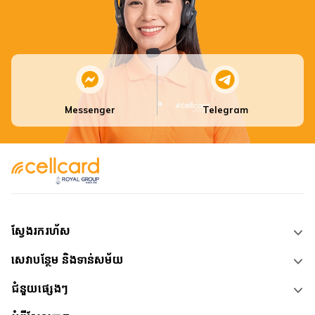
Messenger
Telegram
ស្វែងរករហ័ស
សេវាបន្ថែម និងទាន់សម័យ
ជំនួយផ្សេងៗ